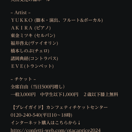
– Artist –
ＹＵＫＫＯ (脚本・演出、フルート&ボーカル)
ＡＫＩＲＡ (ピアノ)
東金ミツキ (セルパン)
福井啓太(ヴァイオリン)
橋本しのぶ(チェロ)
諸岡典経(コントラバス)
ＥＶＥ(トランペット)
– チケット –
全席自由（当日500円増し）
一般3,000円 中学生以下1,000円 ２歳以下膝上無料
【プレイガイド】カンフェティチケットセンター
0120-240-540(平日10〜18時)
インターネット購入はこちらから↓
http://confetti-web.com/otacaprice2024