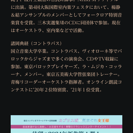
に出演。第4回大阪国際室内楽フェスタにおいて、楊静
＆結アンサンブルのメンバーとしてフォークロア特別音
楽賞を受賞。三木実選集ⅦのCDに同団体で参加。現在
はオーケストラ、室内楽などで活動。
諸岡典経（コントラバス）
国立音楽大学卒業。コントラバス、ヴィオローネ等でバ
ロックからジャズまで多くの演奏会、CDやTV収録に
参加。東京バロックプレイヤーズ、ラ・ムジカ・コッラ
ーナ、メンバー。東京五美術大学管弦楽団トレーナー。
青梅リコーダーオーケストラ指揮者。オンライン朗読コ
ンテストに’20年２位特別賞、’21年１位受賞。