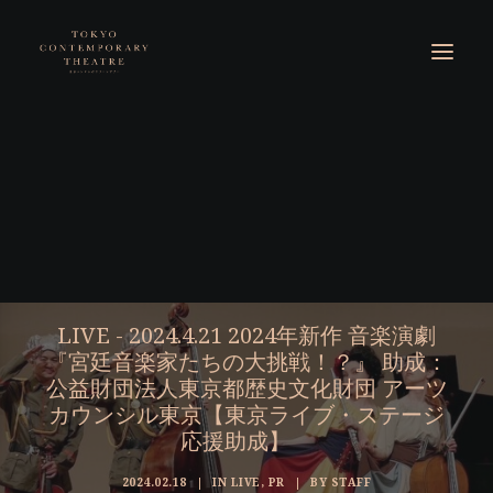
LIVE - 2024.4.21 2024年新作 音楽演劇
『宮廷音楽家たちの大挑戦！？』 助成：
公益財団法人東京都歴史文化財団 アーツ
カウンシル東京【東京ライブ・ステージ
応援助成】
2024.02.18
|
IN
LIVE
,
PR
|
BY
STAFF