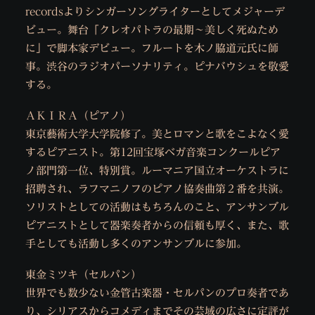
recordsよりシンガーソングライターとしてメジャーデ
ビュー。舞台「クレオパトラの最期～美しく死ぬため
に」で脚本家デビュー。フルートを木ノ脇道元氏に師
事。渋谷のラジオパーソナリティ。ピナバウシュを敬愛
する。
ＡＫＩＲＡ（ピアノ）
東京藝術大学大学院修了。美とロマンと歌をこよなく愛
するピアニスト。第12回宝塚ベガ音楽コンクールピア
ノ部門第一位、特別賞。ルーマニア国立オーケストラに
招聘され、ラフマニノフのピアノ協奏曲第２番を共演。
ソリストとしての活動はもちろんのこと、アンサンブル
ピアニストとして器楽奏者からの信頼も厚く、また、歌
手としても活動し多くのアンサンブルに参加。
東金ミツキ（セルパン）
世界でも数少ない金管古楽器・セルパンのプロ奏者であ
り、シリアスからコメディまでその芸域の広さに定評が