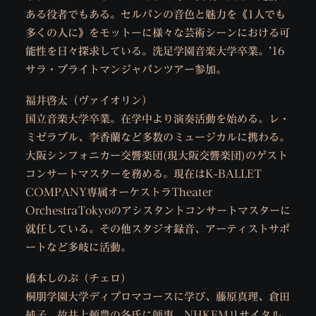
ある役者でもある。セルパンの音色と魅力を《1人でも
多くの人に》をモットーに様々な芸術シーンにおける可
能性を日々探求している。洗足学園音楽大学卒業。’16
サラ・ブライトマンジャパンツアー参加。
福井啓太（ヴァイオリン）
国立音楽大学卒業。在学中より演奏活動を始める。レ・
ミゼラブル、李香蘭など多数のミュージカルに携わる。
大阪シンフォニカー交響楽団(現大阪交響楽団)のゲスト
コンサートマスターを務める。現在はK-BALLET
COMPANY専属オーケストラTheater
OrchestraTokyoのアシスタントコンサートマスターに
就任している。その他スタジオ録音、アーティストサポ
ートなど多岐に活動。
橋本しのぶ（チェロ）
桐朋学園大学ディプロマコースに学び、藤原真理、倉田
純子、故井上頼豊の各氏に師事。NHKFMリサイタル