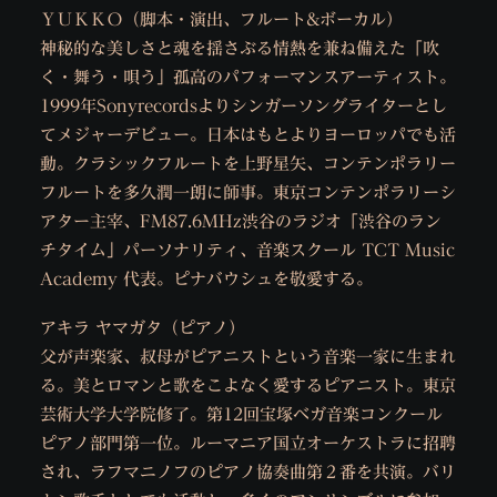
ＹＵＫＫＯ（脚本・演出、フルート&ボーカル）
神秘的な美しさと魂を揺さぶる情熱を兼ね備えた「吹
く・舞う・唄う」孤高のパフォーマンスアーティスト。
1999年Sonyrecordsよりシンガーソングライターとし
てメジャーデビュー。日本はもとよりヨーロッパでも活
動。クラシックフルートを上野星矢、コンテンポラリー
フルートを多久潤一朗に師事。東京コンテンポラリーシ
アター主宰、FM87.6MHz渋谷のラジオ「渋谷のラン
チタイム」パーソナリティ、音楽スクール TCT Music
Academy 代表。ピナバウシュを敬愛する。
アキラ ヤマガタ（ピアノ）
父が声楽家、叔母がピアニストという音楽一家に生まれ
る。美とロマンと歌をこよなく愛するピアニスト。東京
芸術大学大学院修了。第12回宝塚ベガ音楽コンクール
ピアノ部門第一位。ルーマニア国立オーケストラに招聘
され、ラフマニノフのピアノ協奏曲第２番を共演。バリ