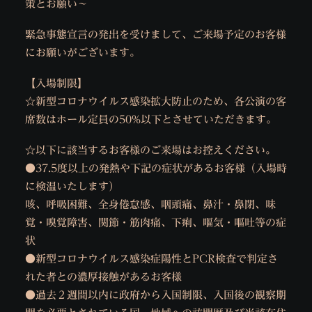
策とお願い〜
緊急事態宣言の発出を受けまして、ご来場予定のお客様
にお願いがございます。
【入場制限】
☆新型コロナウイルス感染拡大防止のため、各公演の客
席数はホール定員の50%以下とさせていただきます。
☆以下に該当するお客様のご来場はお控えください。
●37.5度以上の発熱や下記の症状があるお客様（入場時
に検温いたします）
咳、呼吸困難、全身倦怠感、咽頭痛、鼻汁・鼻閉、味
覚・嗅覚障害、関節・筋肉痛、下痢、嘔気・嘔吐等の症
状
●新型コロナウイルス感染症陽性とPCR検査で判定さ
れた者との濃厚接触があるお客様
●過去２週間以内に政府から入国制限、入国後の観察期