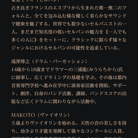
古き良きフランスのエスプリから生まれた唯一無二のフ
ォルムと、全てを包み込む様な優しく柔らかなサウンド
で聴衆を魅了する、世界でも数少ないセルパニストの一
人。まだまだ知名度の低いセルパンの魅力を《一人でも
多くの人に》をモットーに、クラシックに限らず様々な
ジャンルにおけるセルパンの可能性を追求している。
滝澤博之（ドラム・パーカッション）
14歳から18歳までドラマーの三浦能(みうらちから)氏
に師事し、広くドラミングの基礎を学ぶ。その後は都内
音楽専門学校へ進み在学中に演奏家活動を開始。サポー
ト、劇伴、自身のバンド活動、講師、バンドスコアの出
版など広くドラムに関わりながら活動中。
MAKOTO（ヴァイオリン）
５歳よりヴァイオリンを始める。天性の音の美しさを持
ち、幼少より才能を発揮して様々なコンクールに入賞。