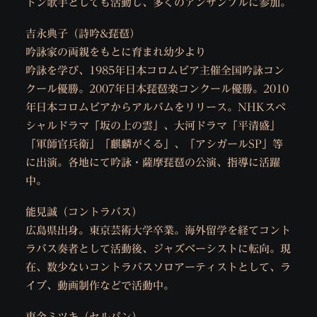
トン歌手としても活動し、多くのアンサンブルに参加。
吉永典子（詩吟&琵琶）
吟詠家の両親をもとに育まれ幼少より
吟詠を学び、1985年日本コロムビア主催全国吟詠コン
クール優勝。2007年日本琵琶楽コンクール優勝。2010
年日本コロムビアからアルバムをリリース。NHKスペ
シャルドラマ「坂の上の雲」、大河ドラマ「平清盛」
「軍師官兵衛」「麒麟がくる」、「アシガールSP」等
に出演。各地にて吟詠・薩摩琵琶の公演、指導に活躍
中。
能見誠（コントラバス）
広島県出身。東京芸術大学卒業。海外留学を経てコント
ラバス奏者として活動後、ジャズベーシストに転向。現
在、数少ないコントラバスソロアーティストとして、ラ
イブ、動画制作などで活動中。
東金ミツキ（セルパン）