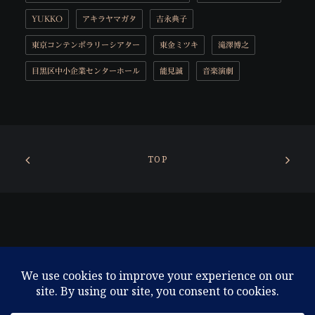
YUKKO
アキラヤマガタ
吉永典子
東京コンテンポラリーシアター
東金ミツキ
滝澤博之
目黒区中小企業センターホール
能見誠
音楽演劇
TOP
© 2026 東京コンテンポラリーシアター. All rights reserved