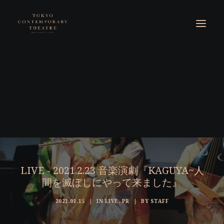
LIVE - 2021.2.23 音楽演劇『KAGUYA~人
間を滅ぼしにやって来ました』
2021.01.15
|
IN
LIVE
,
PR
|
BY
STAFF