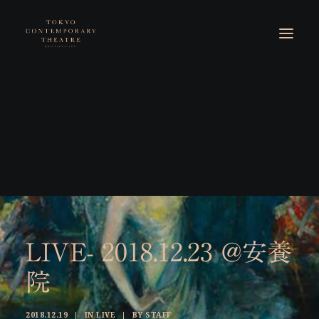
LIVE- 2018.12.23 @安養
院
2018.12.19
|
IN
LIVE
|
BY
STAFF