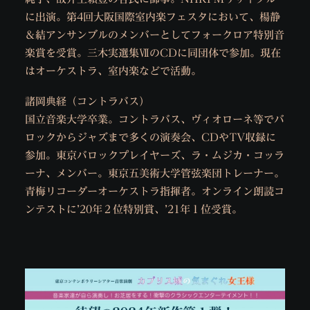
に出演。第4回大阪国際室内楽フェスタにおいて、楊静
＆結アンサンブルのメンバーとしてフォークロア特別音
楽賞を受賞。三木実選集ⅦのCDに同団体で参加。現在
はオーケストラ、室内楽などで活動。
諸岡典経（コントラバス）
国立音楽大学卒業。コントラバス、ヴィオローネ等でバ
ロックからジャズまで多くの演奏会、CDやTV収録に
参加。東京バロックプレイヤーズ、ラ・ムジカ・コッラ
ーナ、メンバー。東京五美術大学管弦楽団トレーナー。
青梅リコーダーオーケストラ指揮者。オンライン朗読コ
ンテストに’20年２位特別賞、’21年１位受賞。