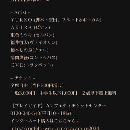
– Artist –
ＹＵＫＫＯ (脚本・演出、フルート&ボーカル)
ＡＫＩＲＡ (ピアノ)
東金ミツキ (セルパン)
福井啓太(ヴァイオリン)
橋本しのぶ(チェロ)
諸岡典経(コントラバス)
ＥＶＥ(トランペット)
– チケット –
全席自由（当日500円増し）
一般3,000円 中学生以下1,000円 ２歳以下膝上無料
【プレイガイド】カンフェティチケットセンター
0120-240-540(平日10〜18時)
インターネット購入はこちらから↓
http://confetti-web.com/otacaprice2024