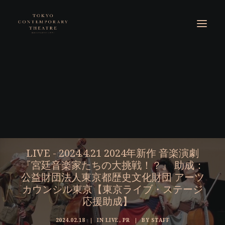
LIVE - 2024.4.21 2024年新作 音楽演劇
『宮廷音楽家たちの大挑戦！？』 助成：
公益財団法人東京都歴史文化財団 アーツ
カウンシル東京【東京ライブ・ステージ
応援助成】
2024.02.18
|
IN
LIVE
,
PR
|
BY
STAFF