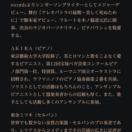
recordsよりシンガーソングライターとしてメジャーデ
ビュー。舞台「クレオパトラの最期～美しく死ぬため
に」で脚本家デビュー。フルートを木ノ脇道元氏に師
事。渋谷のラジオパーソナリティ。ピナバウシュを敬愛
する。
ＡＫＩＲＡ（ピアノ）
東京藝術大学大学院修了。美とロマンと歌をこよなく愛
するピアニスト。第12回宝塚ベガ音楽コンクールピア
ノ部門第一位、特別賞。ルーマニア国立オーケストラに
招聘され、ラフマニノフのピアノ協奏曲第２番を共演。
ソリストとしての活動はもちろんのこと、アンサンブル
ピアニストとして器楽奏者からの信頼も厚く、また、歌
手としても活動し多くのアンサンブルに参加。
東金ミツキ（セルパン）
世界でも数少ない金管古楽器・セルパンのプロ奏者であ
り、シリアスからコメディまでその芸域の広さに定評が