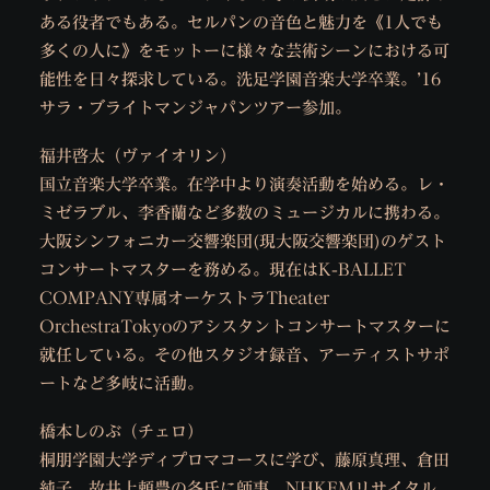
ある役者でもある。セルパンの音色と魅力を《1人でも
多くの人に》をモットーに様々な芸術シーンにおける可
能性を日々探求している。洗足学園音楽大学卒業。’16
サラ・ブライトマンジャパンツアー参加。
福井啓太（ヴァイオリン）
国立音楽大学卒業。在学中より演奏活動を始める。レ・
ミゼラブル、李香蘭など多数のミュージカルに携わる。
大阪シンフォニカー交響楽団(現大阪交響楽団)のゲスト
コンサートマスターを務める。現在はK-BALLET
COMPANY専属オーケストラTheater
OrchestraTokyoのアシスタントコンサートマスターに
就任している。その他スタジオ録音、アーティストサポ
ートなど多岐に活動。
橋本しのぶ（チェロ）
桐朋学園大学ディプロマコースに学び、藤原真理、倉田
純子、故井上頼豊の各氏に師事。NHKFMリサイタル