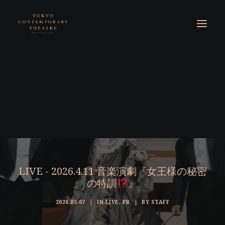
LIVE - 2026.4.11 音楽演劇『女王様の秘密
の特訓
』
2026.03.07
|
IN
LIVE
,
PR
|
BY
STAFF