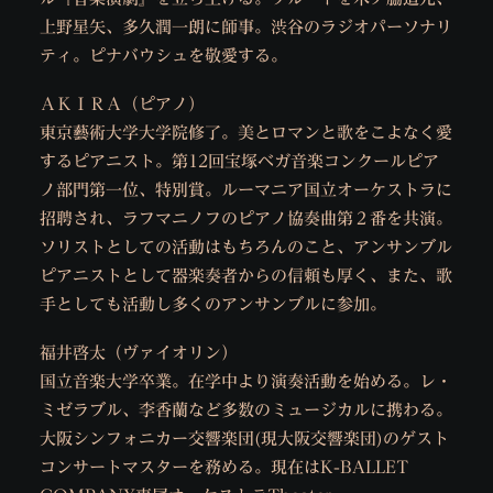
上野星矢、多久潤一朗に師事。渋谷のラジオパーソナリ
ティ。ピナバウシュを敬愛する。
ＡＫＩＲＡ（ピアノ）
東京藝術大学大学院修了。美とロマンと歌をこよなく愛
するピアニスト。第12回宝塚ベガ音楽コンクールピア
ノ部門第一位、特別賞。ルーマニア国立オーケストラに
招聘され、ラフマニノフのピアノ協奏曲第２番を共演。
ソリストとしての活動はもちろんのこと、アンサンブル
ピアニストとして器楽奏者からの信頼も厚く、また、歌
手としても活動し多くのアンサンブルに参加。
福井啓太（ヴァイオリン）
国立音楽大学卒業。在学中より演奏活動を始める。レ・
ミゼラブル、李香蘭など多数のミュージカルに携わる。
大阪シンフォニカー交響楽団(現大阪交響楽団)のゲスト
コンサートマスターを務める。現在はK-BALLET